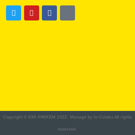
Copyright ©
KMI-PAKKEM 2022.
Manage by
In-Colabs
All rights
reserved.