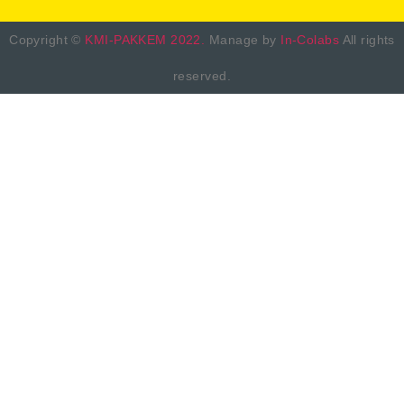
Copyright ©
KMI-PAKKEM 2022.
Manage by
In-Colabs
All rights
reserved.